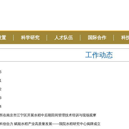
设置
科学研究
人才队伍
国际合作
科
工作动态
6
1
2
3
4
所在南京市江宁区开展水稻中后期田间管理技术培训与现场观摩
科创合力 赋能水稻产业高质量发展——我院水稻研究中心揭牌成立