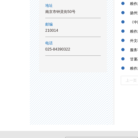
粮作
地址
南京市钟灵街50号
扬州
《中
邮编
210014
粮作
外文
电话
025-84390322
服务
甘薯
粮作
上一页