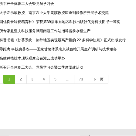
所召开全体职工大会暨党员学习会
大学左示敏教授、南京农业大学黄骥教授应邀到粮作所开展学术交流
国优良食味粳稻育种》荣获第39届华东地区科技出版社优秀科技图书一等奖
所专家赴亚夫科技服务溧阳南渡工作站指导当前水稻生产
科普书籍《甘薯系统：热带地区实现最高产量的 22 条科学法则》正式出版发行
零距离 科技惠薯农——国家甘薯体系南京试验站开展生产调研与技术服务
高效种植技术现场观摩会在灌云成功举办
所召开全体职工大会、党员学习会暨二季度团建活动
1
2
3
4
5
…
73
下一页